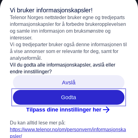
Vi bruker informasjonskapsler!
Support
Telenor Norges nettsteder bruker egne og tredjeparts
informasjonskapsler for å forbedre brukeropplevelsen
og samle inn informasjon om bruksmønstre og
09000
(Mobile)
Contact
interesser.
Vi og tredjeparter bruker også denne informasjonen til
05000
(Fixed)
å vise annonser som er relevante for deg, samt for
Contact us
About Telenor
analyseformål.
Vil du godta alle informasjonskapsler, avslå eller
Customer service
endre innstillinger?
Samfunnsansvar
Avslå
Digital Sikkerhet
Godta
Pressesenter
Tilpass dine innstillinger her
Personvern og informasjonskapsler
Du kan alltid lese mer på:
https://www.telenor.no/om/personvern/informasjonska
psler/